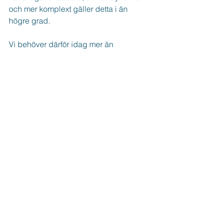
och mer komplext gäller detta i än 
högre grad.
Vi behöver därför idag mer än 
någonsin ledare som kan hantera och 
nyttja makt på rätt sätt. Vi behöver 
därför ledare som kan bygga en kultur 
där kunskap välkomnas, oliktänkande 
ses som en potential och en styrka och 
där vi vågar utmana – inte bara för vår 
egen skull, utan för våra 
organisationers och hela vårt 
samhälles framtid.
Läs mer:
Edmondson, A.C. (2019). The fearless 