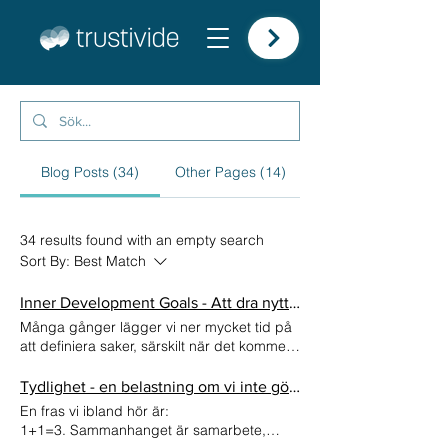
Blog Posts (34)
Other Pages (14)
34 results found with an empty search
Sort By:
Best Match
Inner Development Goals - Att dra nytta av alla som redan tänkt
Många gånger lägger vi ner mycket tid på
att definiera saker, särskilt när det kommer
till vår organisationskultur. Vi skapar
medarbetarskapspolicys,
Tydlighet - en belastning om vi inte gör det på rätt sätt
värdegrundsdokument och
En fras vi ibland hör är:
ledarbeteenden. Vi formulerar
1+1=3. Sammanhanget är samarbete,
arbetsmiljöpolicies och funderar noga över