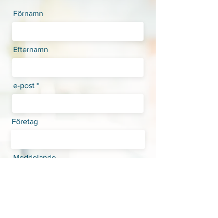
Förnamn
Efternamn
e-post
Företag
Meddelande
Skicka